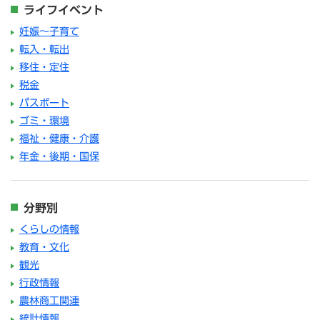
ライフイベント
妊娠～子育て
転入・転出
移住・定住
税金
パスポート
ゴミ・環境
福祉・健康・介護
年金・後期・国保
分野別
くらしの情報
教育・文化
観光
行政情報
農林商工関連
統計情報