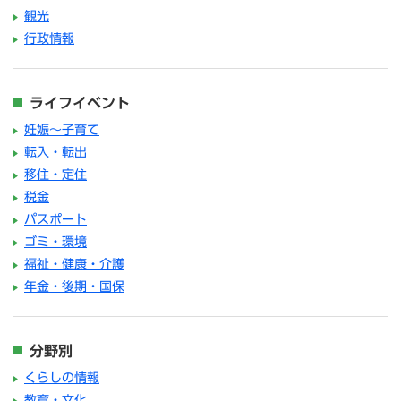
観光
行政情報
ライフイベント
妊娠～子育て
転入・転出
移住・定住
税金
パスポート
ゴミ・環境
福祉・健康・介護
年金・後期・国保
分野別
くらしの情報
教育・文化