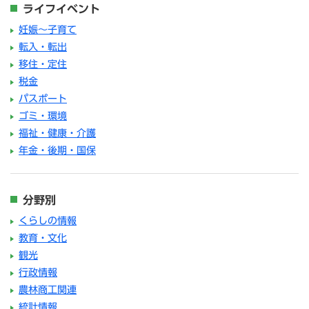
ライフイベント
妊娠～子育て
転入・転出
移住・定住
税金
パスポート
ゴミ・環境
福祉・健康・介護
年金・後期・国保
分野別
くらしの情報
教育・文化
観光
行政情報
農林商工関連
統計情報