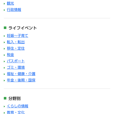
観光
行政情報
ライフイベント
妊娠～子育て
転入・転出
移住・定住
税金
パスポート
ゴミ・環境
福祉・健康・介護
年金・後期・国保
分野別
くらしの情報
教育・文化