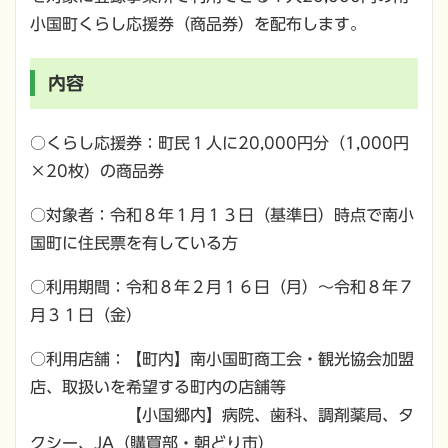
小国町くらし応援券（商品券）を配布します。
内容
○くらし応援券：町民１人に20,000円分（1,000円
×20枚）の商品券
○対象者：令和８年１月１３日（基準日）時点で南小
国町に住民票を有している方
○利用期間：令和８年２月１６日（月）～令和８年７
月３１日（金）
○利用店舗：【町内】南小国町商工会・観光協会加盟
店、取扱いを希望する町内の店舗等
【小国郷内】病院、歯科、調剤薬局、タ
クシー、JA（購買部・朝どり市）