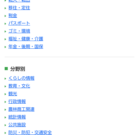
転入・転出
移住・定住
税金
パスポート
ゴミ・環境
福祉・健康・介護
年金・後期・国保
分野別
くらしの情報
教育・文化
観光
行政情報
農林商工関連
統計情報
公共施設
防災・防犯・交通安全