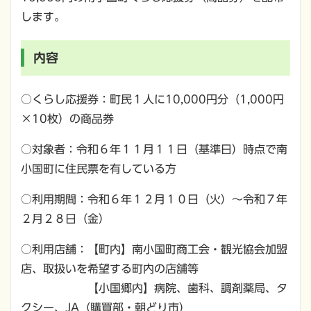
します。
内容
○くらし応援券：町民１人に10,000円分（1,000円
×10枚）の商品券
○対象者：令和６年１１月１１日（基準日）時点で南
小国町に住民票を有している方
○利用期間：令和６年１２月１０日（火）～令和７年
２月２８日（金）
○利用店舗：【町内】南小国町商工会・観光協会加盟
店、取扱いを希望する町内の店舗等
【小国郷内】病院、歯科、調剤薬局、タ
クシー、JA（購買部・朝どり市）