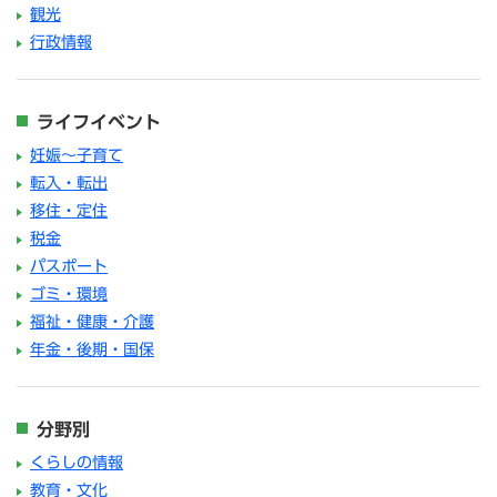
観光
行政情報
ライフイベント
妊娠～子育て
転入・転出
移住・定住
税金
パスポート
ゴミ・環境
福祉・健康・介護
年金・後期・国保
分野別
くらしの情報
教育・文化