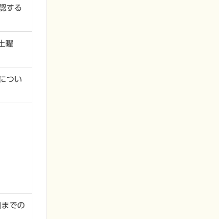
認する
土曜
につい
日までの