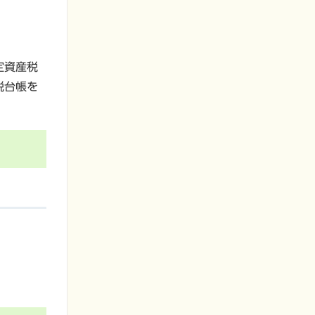
定資産税
税台帳を