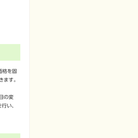
価格を固
きます。
目の変
を行い、