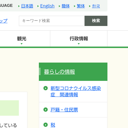
GUAGE
日本語
English
簡体
繁体
한국
ップ
観光
行政情報
暮らしの情報
新型コロナウイルス感染
症 関連情報
戸籍・住民票
税
している