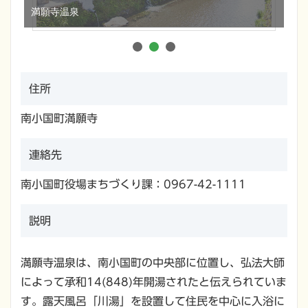
満願寺温泉
扇
住所
南小国町満願寺
連絡先
南小国町役場まちづくり課：0967-42-1111
説明
満願寺温泉は、南小国町の中央部に位置し、弘法大師
によって承和14(848)年開湯されたと伝えられていま
す。露天風呂「川湯」を設置して住民を中心に入浴に