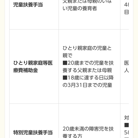
父親または母親のいな
児童扶養手当
48,
い児童の養育者
目以
ひとり親家庭の児童と
親で
ひとり親家庭等医
■20歳までの児童を扶
医療
療費補助金
養する父親または母親
人負
■18歳に達する日以降
の3月31日までの児童
対象
■
20歳未満の障害児を扶
特別児童扶養手当
58,
養する方