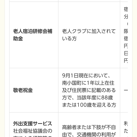
宿泊
分の
（注
老人宿泊研修会補
老人クラブに加入されて
限
助金
いる方
宿泊研
日帰り
円
9月1日現在において、
南小国町に1年以上在住
敬老祝金
及び住民票に記載のある
一人1
方で、当該年度に88歳
または100歳を迎える方
外出支援サービス
利用料
高齢者または下肢が不自
社会福祉協議会の
たは5
由で、交通機関の利用が