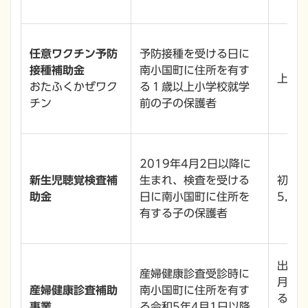
任意ワクチン予防
予防接種を受ける日に
接種補助金
南小国町に住所を有す
上限3
おたふくかぜワク
る１歳以上小学校就学
チン
前の子の保護者
2019年4月2日以降に
新生児聴覚検査補
生まれ、検査を受ける
初回検
助金
日に南小国町に住所を
5,00
有する子の保護者
出産
産婦健康診査受診時に
月ま
産婦健康診査補助
南小国町に住所を有す
る産
事業
る令和5年4月1日以降