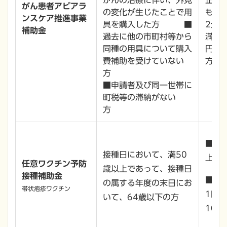
がんの治療に伴い、外見
正具
がん患者アピアラ
の変化が生じたことで用
も、
ンスケア推進事業
具を購入した方 ■
2分
補助金
過去に他の市町村等から
満切
同種の用具について購入
円の
費補助を受けていない
方の
方
■申請者及び同一世帯に
町税等の滞納がない
方
■水
接種日において、満50
上限4
任意ワクチン予防
歳以上であって、接種日
接種補助金
■帯
の属する年度の末日にお
帯状疱疹ワクチン
1回
いて、64歳以下の方
10,0