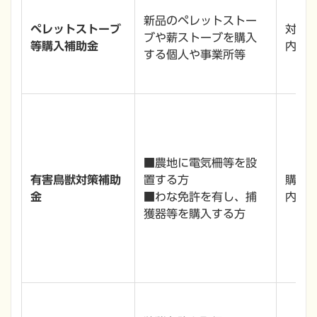
新品のペレットストー
ペレットストーブ
対象経
ブや薪ストーブを購入
等購入補助金
内
する個人や事業所等
■農地に電気柵等を設
有害鳥獣対策補助
置する方
購入費
金
■わな免許を有し、捕
内
獲器等を購入する方