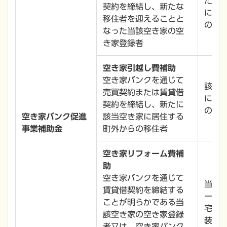
た家
契約を締結し、新たな
にか
移住者を迎えることと
の1以
なった当該空き家の空
き家登録者
空き家引越し費補助
空き家バンクを通じて
該当
売買契約または賃貸借
にか
契約を締結し、新たに
の2分
空き家バンク促進
該当空き家に居住する
事業補助金
町外からの移住者
空き家リフォーム費補
助
空き家バンクを通じて
当該
賃貸借契約を締結する
ーム
ことが明らかである当
宅設
該空き家の空き家登録
装、
者又は、空き家バンク