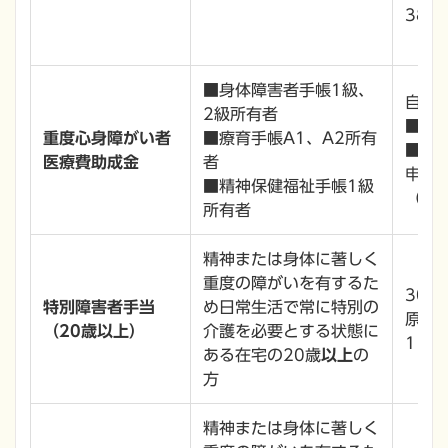
38,
■身体障害者手帳1級、
自己
2級所有者
■入
重度心身障がい者
■療育手帳A1、A2所有
■入院
医療費助成金
者
申請
■精神保健福祉手帳1級
（注
所有者
精神または身体に著しく
重度の障がいを有するた
30,
特別障害者手当
め日常生活で常に特別の
原則
（20歳以上）
介護を必要とする状態に
11月
ある在宅の20歳
以上
の
方
精神または身体に著しく