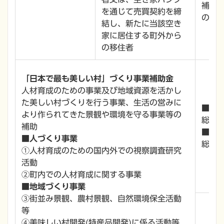
補修
を通じて売買契約を締
の2分
結し、新たに当該空き
家に居住する町外から
の移住者
「日本で最も美しい村」づくり事業補助金
人材育成のための事業及び地域資源を活かし
た美しい村づくりを行う事業、生活の営みに
■①
より作られてきた景観や環境を守る事業等の
総事業
補助
■②
■人づくり事業
総事業
①人材育成のための国内外での視察調査研究
活動
②町内での人材育成に関する事業
■地域づくり事業
③街並み景観、農村景観、自然環境保全活動
等
④美味しい村開発(特産品開発)に係る活動等