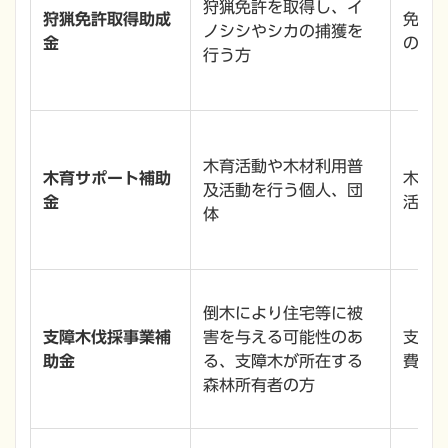
狩猟免許を取得し、イ
狩猟免許取得助成
免許
ノシシやシカの捕獲を
金
の1以
行う方
木育活動や木材利用普
木育サポート補助
木育
及活動を行う個人、団
金
活動
体
倒木により住宅等に被
支障木伐採事業補
害を与える可能性のあ
支障
助金
る、支障木が所在する
費の2
森林所有者の方