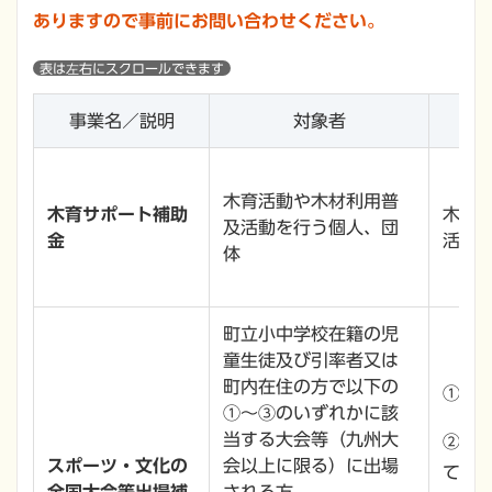
ありますので事前にお問い合わせください。
事業名／説明
対象者
木育活動や木材利用普
木育サポート補助
木育
及活動を行う個人、団
金
活動
体
町立小中学校在籍の児
童生徒及び引率者又は
町内在住の方で以下の
① 必
①～③のいずれかに該
当する大会等（九州大
②③
スポーツ・文化の
会以上に限る）に出場
て、