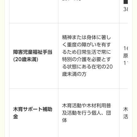
■
38,
精神または身体に著し
く重度の障がいを有す
16,
障害児童福祉手当
るため日常生活で常に
原則毎
(20歳未満)
特別の介護を必要とす
11月
る状態にある在宅の20
歳未満の方
木育活動や木材利用普
木育サポート補助
木育
及活動を行う個人、団
金
活動
体