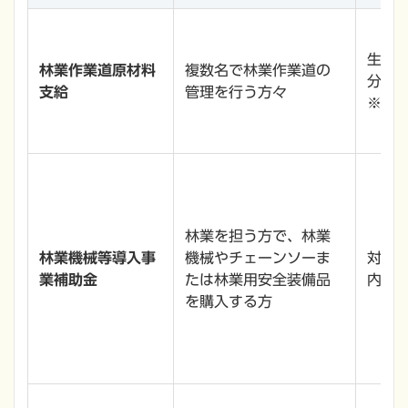
生コン
林業作業道原材料
複数名で林業作業道の
分
支給
管理を行う方々
※種
林業を担う方で、林業
林業機械等導入事
機械やチェーンソーま
対象経
業補助金
たは林業用安全装備品
内
を購入する方