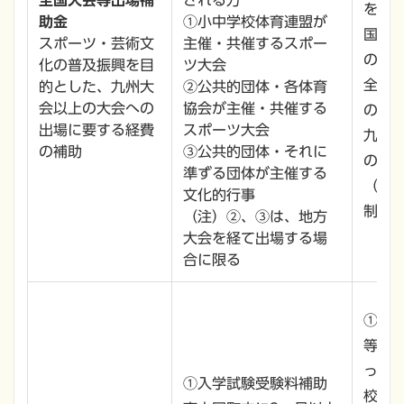
全国大会等出場補
される方
を助
助金
①小中学校体育連盟が
国際
スポーツ・芸術文
主催・共催するスポー
の80
化の普及振興を目
ツ大会
全国
的とした、九州大
②公共的団体・各体育
会以上の大会への
協会が主催・共催する
の70
出場に要する経費
スポーツ大会
九州
の補助
③公共的団体・それに
の60
準ずる団体が主催する
（注
文化的行事
制限
（注）②、③は、地方
大会を経て出場する場
合に限る
①中
等受
った
①入学試験受験料補助
校3