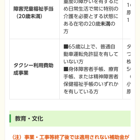
重度の障がいを有するた
16,
障害児童福祉手当
め日常生活で常に特別の
原則
（20歳未満）
介護を必要とする状態に
11月
ある在宅の20歳
未満
の
方
■65歳以上で、普通自
タク
動車運転免許証を有して
つき
いない方
枚利
タクシー利用費助
■身体障害者手帳、療育
500
成事業
手帳、または精神障害者
（注
保健福祉手帳のいずれか
小国
を有している方
原地
教育・文化
（注）事業・工事等終了後では適用されない補助金が