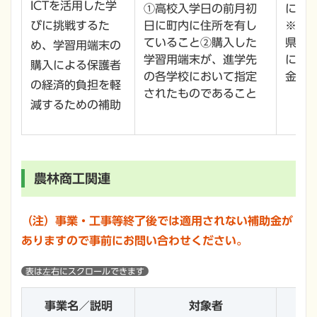
ICTを活用した学
①高校入学日の前月初
に負
びに挑戦するた
日に町内に住所を有し
※購
ていること②購入した
県教
め、学習用端末の
学習用端末が、進学先
によ
購入による保護者
の各学校において指定
金等
の経済的負担を軽
されたものであること
減するための補助
農林商工関連
（注）事業・工事等終了後では適用されない補助金が
ありますので事前にお問い合わせください。
事業名／説明
対象者