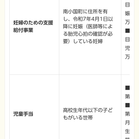
目
南小国町に住所を有
娠1
し、令和7年4月1日以
妊婦のための支援
降に妊娠（医師等によ
給付事業
■出
る胎児心拍の確認が必
目
要）している妊婦
児1
万円
■3歳
第1子
■3
高校生年代以下の子ど
児童手当
第1子
もがいる世帯
月
生年