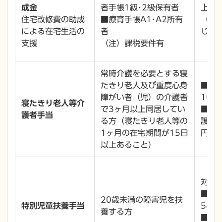
成金
者手帳1級･2級保有者
上限9
住宅改修費の助成
■療育手帳A1･A2所有
（注
による在宅生活の
者
じて
支援
（注）課税要件有
常時介護を必要とする寝
たきり老人及び重度心身
■
障がい者（児）の介護者
10,
寝たきり老人等介
で3ヶ月以上同居してい
■普
護者手当
る方（寝たきり老人等の
護 
1ヶ月の在宅期間が15日
円／
以上あること）
対象
■
20歳未満の障害児を扶
特別児童扶養手当
58,
養する方
■