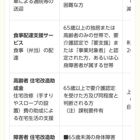
車による通院等の
（注
困難な方
送迎
減額
65歳以上の独居または
食事配達支援サー
高齢者のみの世帯で、要
ビス
介護認定で「要支援」ま
利用
食事（弁当）の配
たは「事業対象者」と認
200
達
定された方、あるいは心
身障害者が属する世帯
高齢者 住宅改造助
成金
65歳以上で要介護認定
上限3
住宅改修（手すり
を受けた方及び同程度と
（注
やスロープの設
判断される方
自己
置）費の助成によ
（注）課税要件有
る在宅生活の支援
障害者 住宅改造助
■65歳未満の身体障害