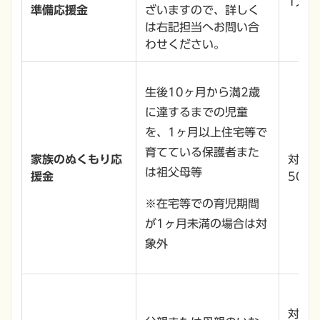
1人当
準備応援金
ざいますので、詳しく
は右記担当へお問い合
わせください。
生後10ヶ月から満2歳
に達するまでの児童
を、1ヶ月以上住宅等で
育てている保護者また
家族のぬくもり応
対象
は祖父母等
援金
50,0
※在宅等での育児期間
が1ヶ月未満の場合は対
象外
対象