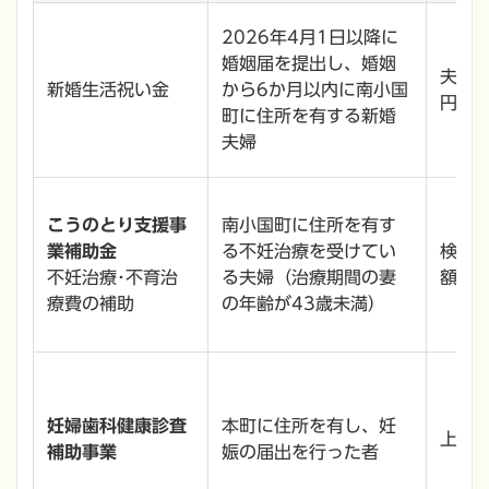
2026年4月1日以降に
婚姻届を提出し、婚姻
夫婦1
新婚生活祝い金
から6か月以内に南小国
円
町に住所を有する新婚
夫婦
こうのとり支援事
南小国町に住所を有す
業補助金
る不妊治療を受けてい
検査
不妊治療･不育治
る夫婦（治療期間の妻
額
療費の補助
の年齢が43歳未満）
妊婦歯科健康診査
本町に住所を有し、妊
上限3
補助事業
娠の届出を行った者