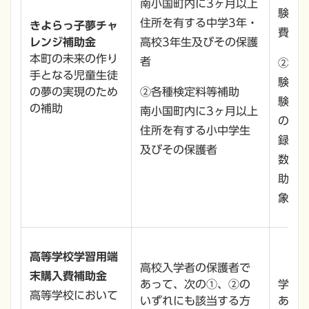
南小国町内に3ヶ月以上
験料
住所を有する中学3年・
きよらっ子夢チャ
費用
レンジ補助金
高校3年生及びその保護
本町の未来の作り
者
②資
手となる児童生徒
験す
の夢の実現のため
②各種検定料等補助
験料
の補助
南小国町内に3ヶ月以上
の資
住所を有する小中学生
録料
及びその保護者
数料
助を
象外
高等学校学習用端
高校入学者の保護者で
末購入費補助金
あって、次の①、②の
学習
高等学校において
いずれにも該当する方
あた