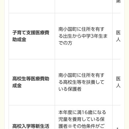
第３子
南小国町に住所を有す
子育て支援医療費
医療
る出生から中学3年生ま
助成金
人負
での方
南小国町に住所を有す
高校生等医療費助
医療
る高校生等を扶養して
成金
人負
いる保護者
本年度に満16歳になる
児童を養育している保
高校入学等新生活
護者※その他条件がご