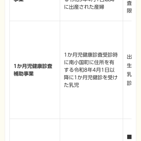
に出産された産婦
限5，
1か月児健康診査受診時
出産後
に南小国町に住所を有
生後
1か月児健康診査
する令和8年4月1日以
補助事業
乳児
降に1か月児健診を受け
診査、
た乳児
■妊