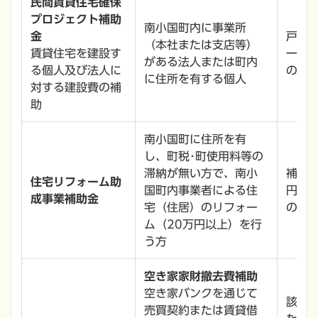
民間賃貸住宅確保
プロジェクト補助
南小国町内に事業所
金
戸建
（本社または支店等）
賃貸住宅を建設す
一棟
がある法人または町内
る個人及び法人に
のも
に住所を有する個人
対する建設費の補
助
南小国町に住所を有
し、町税･町使用料等の
滞納が無い方で、南小
補助対
住宅リフォーム助
国町内事業者による住
円(
成事業補助金
宅（住居）のリフォー
の日
ム（20万円以上）を行
う方
空き家家財撤去費補助
空き家バンクを通じて
該当
売買契約または賃貸借