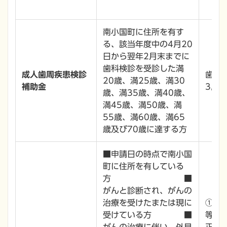
南小国町に住所を有す
る、該当年度中の4月20
日から翌年2月末までに
歯科検診を受診した満
成人歯周疾患検診
歯科
20歳、満25歳、満30
補助金
3,72
歳、満35歳、満40歳、
満45歳、満50歳、満
55歳、満60歳、満65
歳及び70歳に達する方
■申請日の時点で南小国
町に住所を有している
方 ■
がんと診断され、がんの
治療を受けたまたは現に
①ウ
受けている方 ■
等