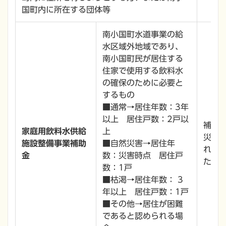
国町内に所在する団体等
南小国町水道事業の給
水区域外地域であり、
南小国町民が居住する
住家で使用する飲料水
の確保のために必要と
するもの
■通常→居住年数：3年
以上 居住戸数：2戸以
補助
家庭用飲料水供給
上
災害
施設整備事業補助
■自然災害→居住年
れる
金
数：災害時点 居住戸
た金額
数：1戸
■枯渇→居住年数： 3
年以上 居住戸数：1戸
■その他→居住が困難
であると認められる場