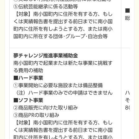
⑤伝統芸能継承に係る活動等
■地
【対象】南小国町内に住所を有する方、もし
総事業
くは実績報告書を提出する前日までに南小国
町内に住所を有しようとする方、または南小
国町内に所在する団体･グループ･自治会等
夢チャレンジ推進事業補助金
南小国町内で起業または新たな事業に挑戦す
る費用の補助
■ハード事業
①事業開始に必要な施設または備品整備
（注）ハード事業のみでの申請はできません
ハー
■ソフト事業
それ
②商品販売に向けた取り組み
80％
③商品PRの取り組み
【対象】南小国町内に住所を有する方、もし
くは実績報告書を提出する前日までに南小国
町内に住所を有しようとする方、または南小