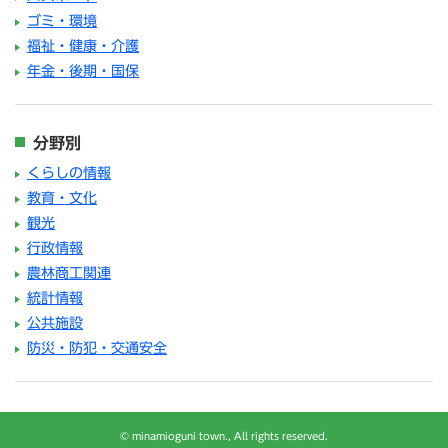
ゴミ・環境
福祉・健康・介護
年金・後期・国保
分野別
くらしの情報
教育・文化
観光
行政情報
農林商工関連
統計情報
公共施設
防災・防犯・交通安全
© minamioguni town., All rights reserved.