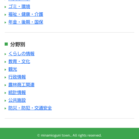
ゴミ・環境
福祉・健康・介護
年金・後期・国保
分野別
くらしの情報
教育・文化
観光
行政情報
農林商工関連
統計情報
公共施設
防災・防犯・交通安全
© minamioguni town., All rights reserved.