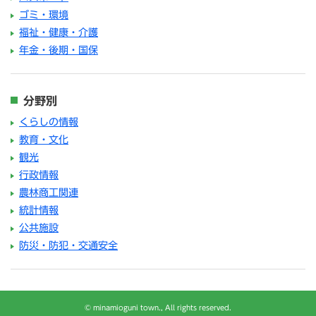
ゴミ・環境
福祉・健康・介護
年金・後期・国保
分野別
くらしの情報
教育・文化
観光
行政情報
農林商工関連
統計情報
公共施設
防災・防犯・交通安全
© minamioguni town., All rights reserved.