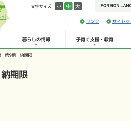
FOREIGN LAN
大
中
小
文字サイズ
リンク
サイトマ
暮らしの情報
子育て支援・教育
税 第9期 納期限
 納期限