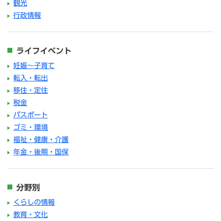
観光
行政情報
ライフイベント
妊娠～子育て
転入・転出
移住・定住
税金
パスポート
ゴミ・環境
福祉・健康・介護
年金・後期・国保
分野別
くらしの情報
教育・文化