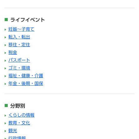
ライフイベント
妊娠～子育て
転入・転出
移住・定住
税金
パスポート
ゴミ・環境
福祉・健康・介護
年金・後期・国保
分野別
くらしの情報
教育・文化
観光
行政情報